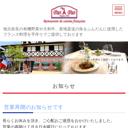
奈良市高の原のフレ
地元奈良の有機野菜や大和牛、産地直送の魚をふんだんに使用した
フランス料理を手作りでご提供しております
ホーム
お知らせ
メニュー
店舗概要・アクセス
お知らせ
よくあるご質問
営業再開のお知らせです
長らくお休みを頂き、ご心配おご迷惑をおかけいたしました。
営業の再開は７月８日水曜日になっております。