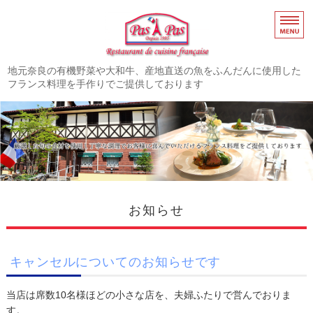
奈良市高の原のフレ
地元奈良の有機野菜や大和牛、産地直送の魚をふんだんに使用した
フランス料理を手作りでご提供しております
ホーム
お知らせ
メニュー
店舗概要・アクセス
お知らせ
よくあるご質問
キャンセルについてのお知らせです
当店は席数10名様ほどの小さな店を、夫婦ふたりで営んでおりま
す。