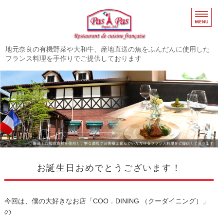
奈良市高の原のフレ
地元奈良の有機野菜や大和牛、産地直送の魚をふんだんに使用した
フランス料理を手作りでご提供しております
ホーム
お知らせ
メニュー
店舗概要・アクセス
よくあるご質問
お誕生日おめでとうございます！
今回は、僕の大好きなお店「COO．DINING （クーダイニング）」
の